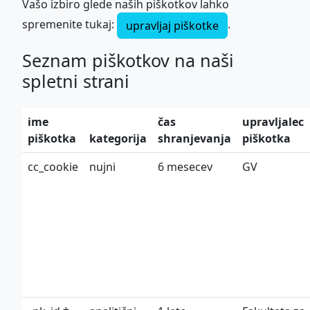
Vašo izbiro glede naših piškotkov lahko
e-ISSN: 2536-4332
spremenite tukaj:
.
upravljaj piškotke
COBISS.SI-ID: 859140
UDK: 05:625
Seznam piškotkov na naši
spletni strani
ime
čas
upravljalec
piškotka
kategorija
shranjevanja
piškotka
This work is licensed under
cc_cookie
nujni
6 mesecev
GV
CC BY-SA 4.0
international license.
Politika piškotkov
©
ZDGITS
1951-2026