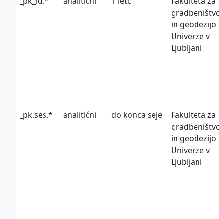
_pk_id.*
analitični
1 leto
Fakulteta za
gradbeništv
in geodezijo
Univerze v
Ljubljani
_pk.ses.*
analitični
do konca seje
Fakulteta za
gradbeništv
in geodezijo
Univerze v
Ljubljani